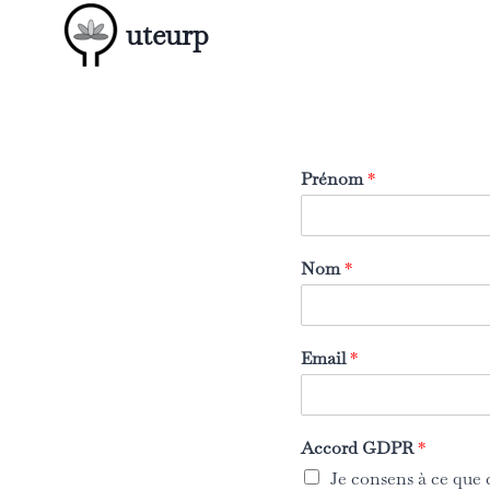
Aller
uteurp
au
contenu
Prénom
*
Nom
*
Email
*
Accord GDPR
*
Je consens à ce que 